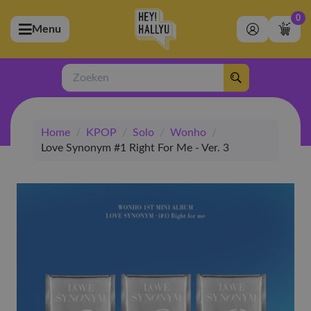
0
Menu
bmenu (Artiesten)
ubmenu (Merchandise)
Zoeken
bmenu (Exclusive)
Home
/
KPOP
/
Solo
/
Wonho
/
bmenu (Winkel)
Love Synonym #1 Right For Me - Ver. 3