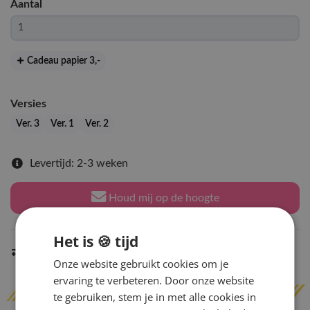
Aantal
Cadeau papier 3
,-
Versies
Ver. 3
Ver. 1
Ver. 2
Levertijd: 2-3 weken
Houd mij op de hoogte
Het is 🍪 tijd
Indien op voorraad
binnen 2 werkdagen
verzonden
Onze website gebruikt cookies om je
ervaring te verbeteren. Door onze website
te gebruiken, stem je in met alle cookies in