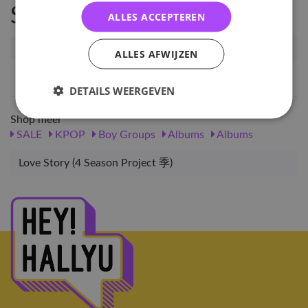
Specificaties
ALLES ACCEPTEREN
Artikelnummer
14623
ALLES AFWIJZEN
EAN nummer
1000000146233
DETAILS WEERGEVEN
Shop meer
SALE
KPOP
Boy Groups
Albums
Albums
Love Story (4 Season Project 季)