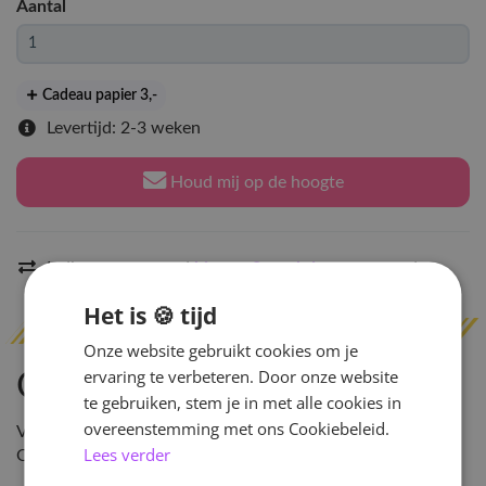
Aantal
Cadeau papier 3
,-
Levertijd: 2-3 weken
Houd mij op de hoogte
Indien op voorraad
binnen 2 werkdagen
verzonden
Het is 🍪 tijd
Onze website gebruikt cookies om je
ervaring te verbeteren. Door onze website
Omschrijving
te gebruiken, stem je in met alle cookies in
overeenstemming met ons Cookiebeleid.
Versie: Random, voorkeur aangeven kan in de
Lees verder
Opmerkingen! \n \n