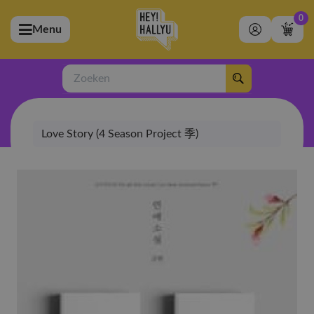
0
Menu
bmenu (Artiesten)
ubmenu (Merchandise)
Zoeken
bmenu (Exclusive)
Love Story (4 Season Project 季)
bmenu (Winkel)