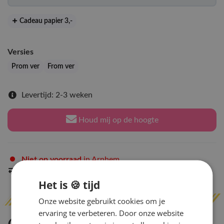
Cadeau papier 3
,-
Versies
Prom ver
From ver
Levertijd: 2-3 weken
Houd mij op de hoogte
Niet op voorraad
in Arnhem
Indien op voorraad
binnen 2 werkdagen
verzonden
Het is 🍪 tijd
Onze website gebruikt cookies om je
ervaring te verbeteren. Door onze website