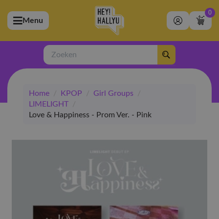
0
Menu
bmenu (Artiesten)
ubmenu (Merchandise)
Zoeken
bmenu (Exclusive)
Home
/
KPOP
/
Girl Groups
/
bmenu (Winkel)
LIMELIGHT
/
Love & Happiness - Prom Ver. - Pink