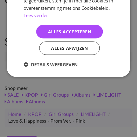
Omschrijving
te gebruiken, stem je in met alle cookies in
overeenstemming met ons Cookiebeleid.
Lees verder
ALLES ACCEPTEREN
Specificaties
ALLES AFWIJZEN
Artikelnummer
71469
DETAILS WEERGEVEN
EAN nummer
1000000714692
Shop meer
SALE
KPOP
Girl Groups
Albums
LIMELIGHT
Albums
Albums
Home
/
KPOP
/
Girl Groups
/
LIMELIGHT
/
Love & Happiness - Prom Ver. - Pink