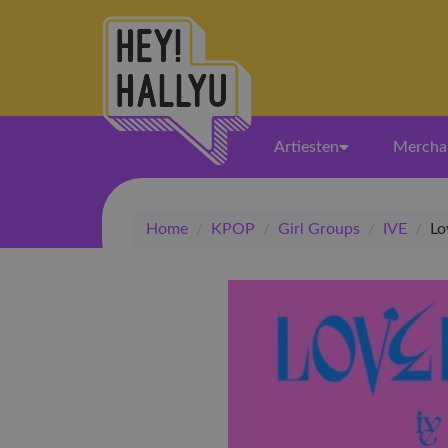
Artiesten
Mercha
Home
/
KPOP
/
Girl Groups
/
IVE
/
Lo