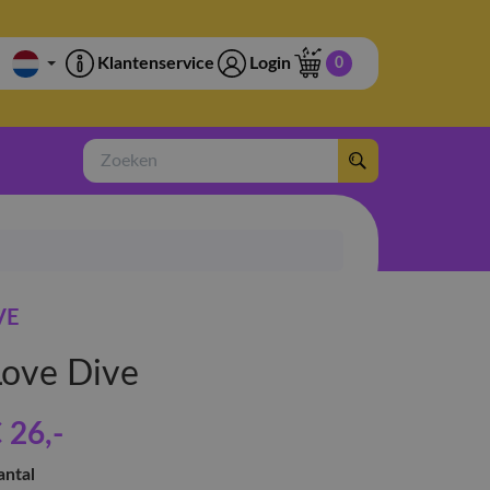
Klantenservice
Login
0
Zoeken
VE
Love Dive
 26
,-
antal