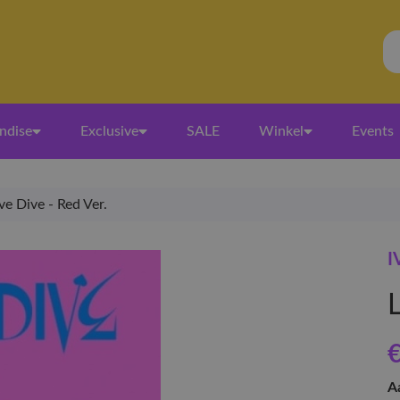
ndise
Exclusive
SALE
Winkel
Events
ve Dive - Red Ver.
I
€
A