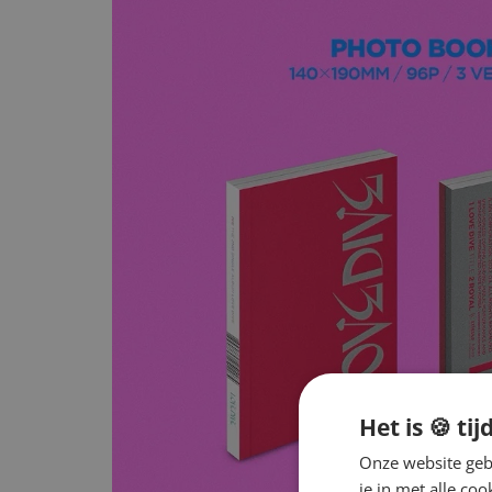
Het is 🍪 tij
Onze website gebr
je in met alle c