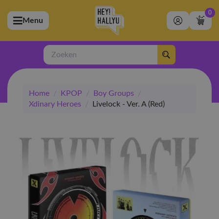
0
Menu
bmenu (Artiesten)
ubmenu (Merchandise)
Zoeken
bmenu (Exclusive)
Home
/
KPOP
/
Boy Groups
/
bmenu (Winkel)
Xdinary Heroes
/
Livelock - Ver. A (Red)