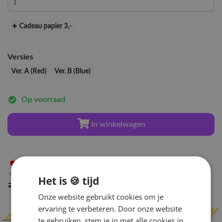
Cadeau papier 3
,-
Versies
Ver. A (Red)
Ver. B (Blue)
Op voorraad
In winkelwagen
Niet op voorraad
in Arnhem
Op voorraad
in Amsterdam
Het is 🍪 tijd
Indien op voorraad
binnen 2 werkdagen
verzonden
Onze website gebruikt cookies om je
ervaring te verbeteren. Door onze website
te gebruiken, stem je in met alle cookies in