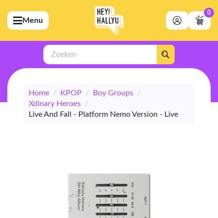
0
Menu
bmenu (Artiesten)
ubmenu (Merchandise)
Zoeken
bmenu (Exclusive)
Home
/
KPOP
/
Boy Groups
/
bmenu (Winkel)
Xdinary Heroes
/
Live And Fall - Platform Nemo Version - Live