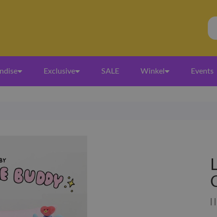
ndise
Exclusive
SALE
Winkel
Events
| 