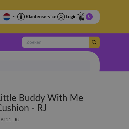
Klantenservice
Login
0
Zoeken
Little Buddy With Me
Cushion - RJ
| BT21 | RJ