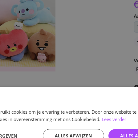
€
A
V
d
uikt cookies om je ervaring te verbeteren. Door onze website te
ookies in overeenstemming met ons Cookiebeleid.
Lees verder
v
ERGEVEN
ALLES AFWIJZEN
ALLES 