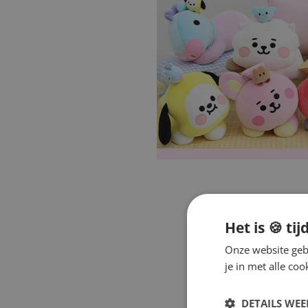
Het is 🍪 tij
Onze website gebr
je in met alle c
DETAILS WE