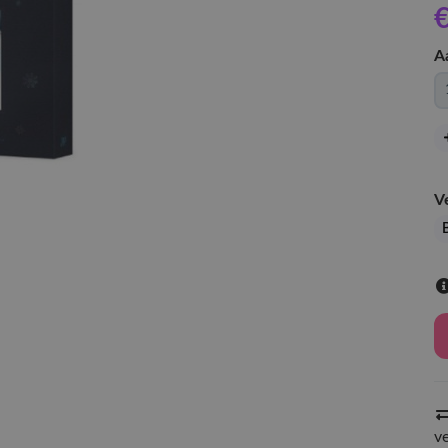
€
A
V
v