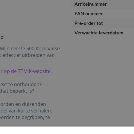
Artikelnummer
EAN nummer
Pre-order tot
Verwachte leverdatum
 2"
“Mijn eerste 500 Koreaanse
ffectief uitbreiden van
r op de TTMIK-website.
text te onthouden?
hat beperkt is?
woorden en duizenden
el van korte verhalen.
orden te begrijpen, te