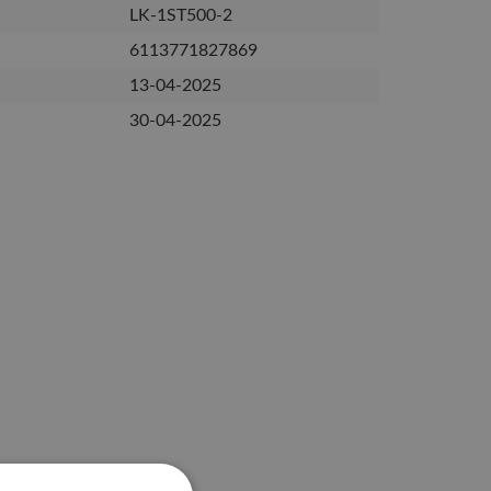
LK-1ST500-2
6113771827869
13-04-2025
30-04-2025