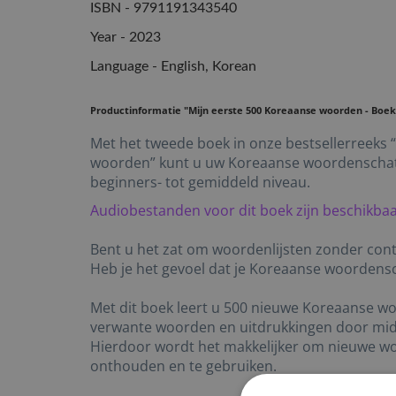
ISBN - 9791191343540
Year - 2023
Language - English, Korean
Productinformatie "Mijn eerste 500 Koreaanse woorden - Boek
Met het tweede boek in onze bestsellerreeks 
woorden” kunt u uw Koreaanse woordenschat e
beginners- tot gemiddeld niveau.
Audiobestanden voor dit boek zijn beschikbaa
Bent u het zat om woordenlijsten zonder con
Heb je het gevoel dat je Koreaanse woordensc
Met dit boek leert u 500 nieuwe Koreaanse 
verwante woorden en uitdrukkingen door midd
Hierdoor wordt het makkelijker om nieuwe wo
onthouden en te gebruiken.