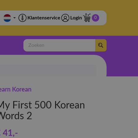
Klantenservice
Login
0
Zoeken
earn Korean
My First 500 Korean
Words 2
 41
,-