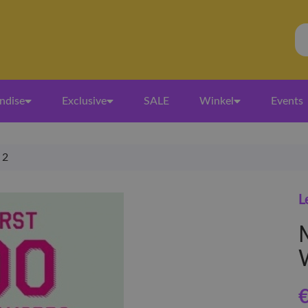
ndise
Exclusive
SALE
Winkel
Events
 2
L
€