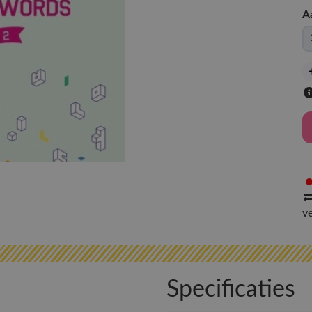
A
v
Specificaties