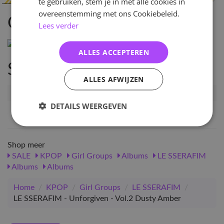
te gebruiken, stem je in met alle cookies in
overeenstemming met ons Cookiebeleid.
Omschrijving
Lees verder
ALLES ACCEPTEREN
Specificaties
ALLES AFWIJZEN
Artikelnummer
86541
DETAILS WEERGEVEN
EAN nummer
1000000865417
Shop meer
SALE
KPOP
Girl Groups
Albums
LE SSERAFIM
Albums
Albums
Home
/
KPOP
/
Girl Groups
/
LE SSERAFIM
/
LE SSERAFIM - Unforgiven - Vol.2 Dusty Amber