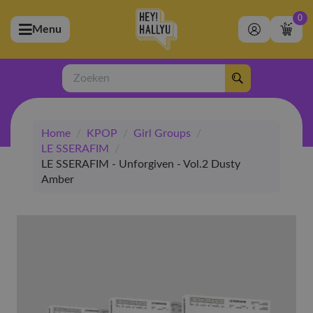
0
Menu
bmenu (Artiesten)
ubmenu (Merchandise)
Zoeken
bmenu (Exclusive)
Home
/
KPOP
/
Girl Groups
/
bmenu (Winkel)
LE SSERAFIM
/
LE SSERAFIM - Unforgiven - Vol.2 Dusty
Amber