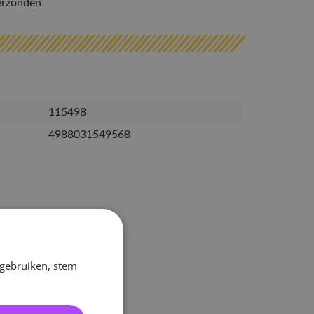
erzonden
115498
4988031549568
 gebruiken, stem