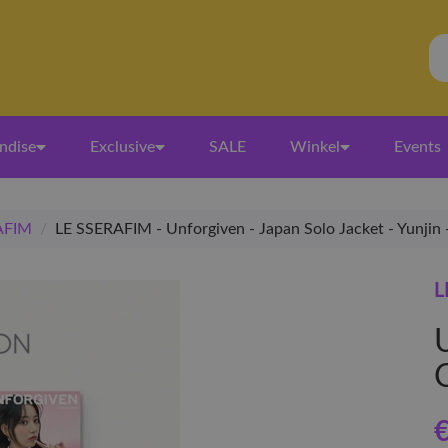
ndise
Exclusive
SALE
Winkel
Events
AFIM
/
LE SSERAFIM - Unforgiven - Japan Solo Jacket - Yunjin 
L
€