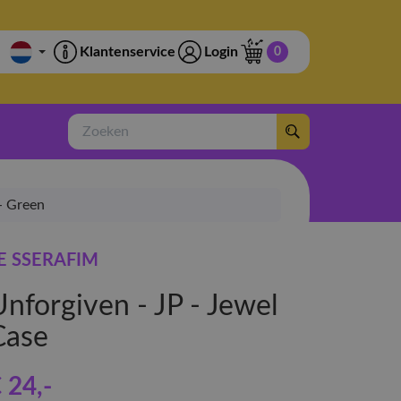
Klantenservice
Login
0
Zoeken
- Green
E SSERAFIM
Unforgiven - JP - Jewel
Case
 24
,-