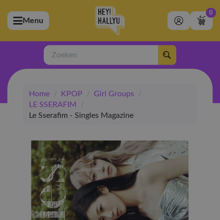
0
Menu
bmenu (Artiesten)
ubmenu (Merchandise)
Zoeken
bmenu (Exclusive)
Home
/
KPOP
/
Girl Groups
/
bmenu (Winkel)
LE SSERAFIM
/
Le Sserafim - Singles Magazine