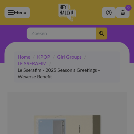
0
Menu
bmenu (Artiesten)
ubmenu (Merchandise)
Zoeken
bmenu (Exclusive)
Home
/
KPOP
/
Girl Groups
/
bmenu (Winkel)
LE SSERAFIM
/
Le Sserafim - 2025 Season's Greetings -
Weverse Benefit