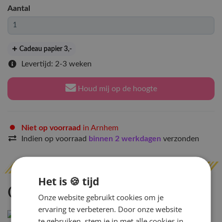
Aantal
Cadeau papier 3
,-
Levertijd: 2-3 weken
Houd mij op de hoogte
Niet op voorraad
in Arnhem
Indien op voorraad
binnen 2 werkdagen
verzonden
Het is 🍪 tijd
Omschrijving
Onze website gebruikt cookies om je
ervaring te verbeteren. Door onze website
te gebruiken, stem je in met alle cookies in