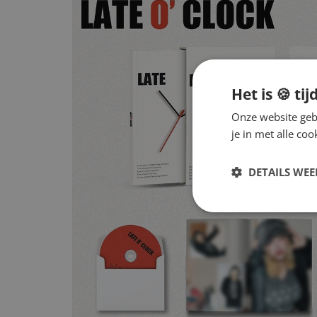
Het is 🍪 tij
Onze website gebr
je in met alle c
DETAILS WE