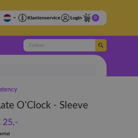
Klantenservice
Login
0
Zoeken
atency
Late O'Clock - Sleeve
 25
,-
antal