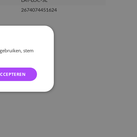
LAT-LOC-SL
2674074451624
 gebruiken, stem
ACCEPTEREN