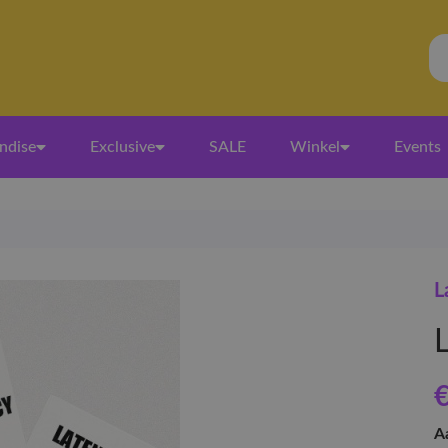
ndise
Exclusive
SALE
Winkel
Events
L
€
A