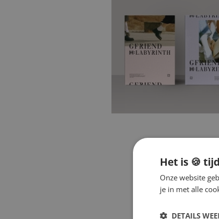
Het is 🍪 tij
Onze website gebr
je in met alle c
DETAILS WE