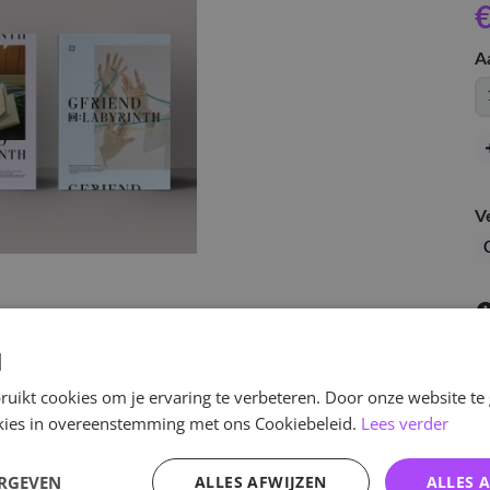
€
A
V
d
uikt cookies om je ervaring te verbeteren. Door onze website te
ookies in overeenstemming met ons Cookiebeleid.
Lees verder
v
ERGEVEN
ALLES AFWIJZEN
ALLES 