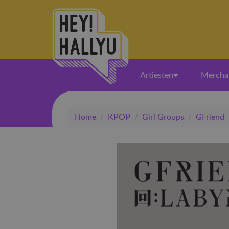
Artiesten
Mercha
Home
/
KPOP
/
Girl Groups
/
GFriend