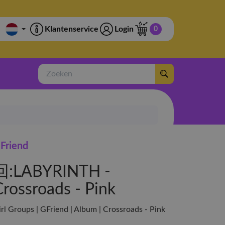
Klantenservice
Login
0
Zoeken
Friend
回:LABYRINTH -
Crossroads - Pink
irl Groups | GFriend | Album | Crossroads - Pink