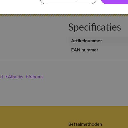
Specificaties
Artikelnummer
EAN nummer
nd
Albums
Albums
Betaalmethoden