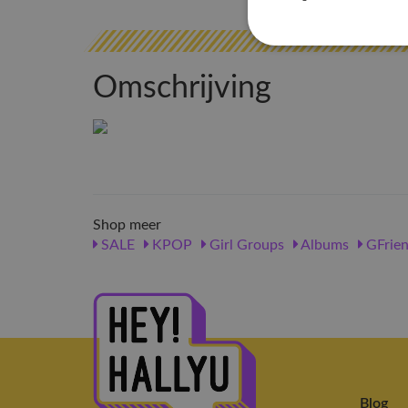
Omschrijving
Shop meer
SALE
KPOP
Girl Groups
Albums
GFrie
Blog