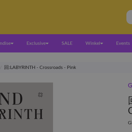
ndise
Exclusive
SALE
Winkel
Events
/
回:LABYRINTH - Crossroads - Pink
G
G