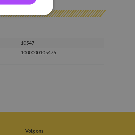
10547
1000000105476
Volg ons