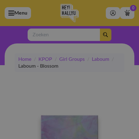
0
Menu
bmenu (Artiesten)
ubmenu (Merchandise)
Zoeken
bmenu (Exclusive)
Home
/
KPOP
/
Girl Groups
/
Laboum
/
bmenu (Winkel)
Laboum - Blossom