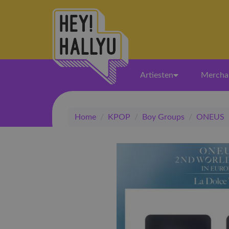
Artiesten
Mercha
Home
/
KPOP
/
Boy Groups
/
ONEUS