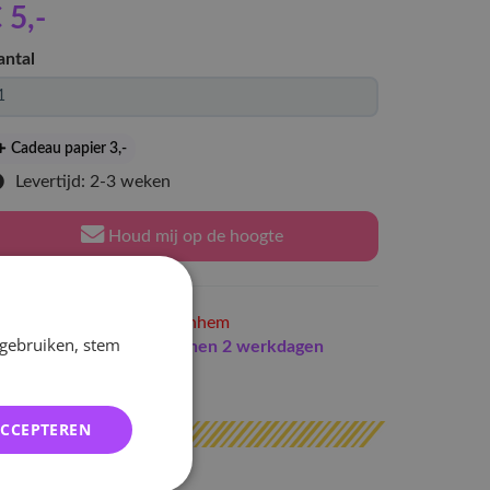
 5
,-
antal
Cadeau papier 3
,-
Levertijd: 2-3 weken
Houd mij op de hoogte
Niet op voorraad
in Arnhem
 gebruiken, stem
Indien op voorraad
binnen 2 werkdagen
erzonden
ACCEPTEREN