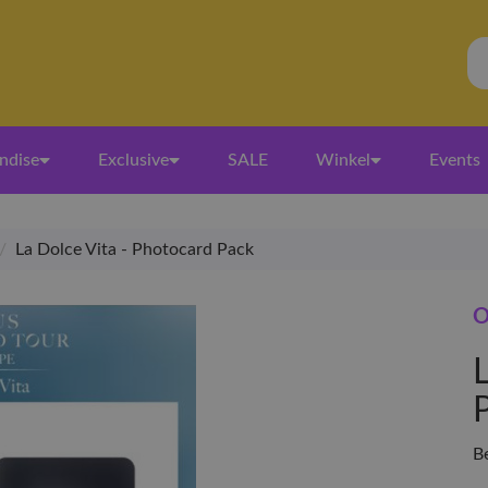
ndise
Exclusive
SALE
Winkel
Events
/
La Dolce Vita - Photocard Pack
O
B