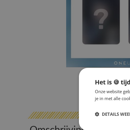
Het is 🍪 tij
Onze website gebr
je in met alle c
DETAILS WE