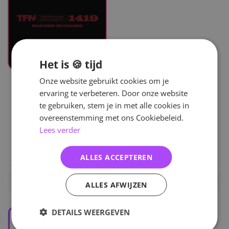
Het is 🍪 tijd
UITVERKOCHT
Onze website gebruikt cookies om je
TFN
ervaring te verbeteren. Door onze website
Before Sunrise Part.4 -
te gebruiken, stem je in met alle cookies in
Poca Album Ver.
overeenstemming met ons Cookiebeleid.
Lees verder
23
,50
ALLES ACCEPTEREN
Home
/
KPOP
/
Boy Groups
/
TFN
/
Albums
ALLES AFWIJZEN
DETAILS WEERGEVEN