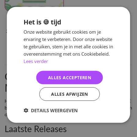
UITVERKOCHT
Het is 🍪 tijd
Tempest
Onze website gebruikt cookies om je
2024 Season's Greetings -
OUR-TEEN
ervaring te verbeteren. Door onze website
te gebruiken, stem je in met alle cookies in
60
,-
overeenstemming met ons Cookiebeleid.
Lees verder
Ontdek Tempest
ALLES ACCEPTEREN
Merchandise
ALLES AFWIJZEN
Hey!Hallyu is de grootste leverancier van KPOP in NL & BE
bestel Tempest Merchandise en vele andere KPOP artikelen
DETAILS WEERGEVEN
direct online of kom langs in onze winkel in Arnhem!
Laatste Releases