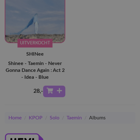
UITVERKOCHT
SHINee
Shinee - Taemin - Never
Gonna Dance Again : Act 2
- Idea - Blue
28
,-
Home
/
KPOP
/
Solo
/
Taemin
/
Albums