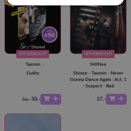
UITVERKOCHT
UITVERKOCHT
Taemin
SHINee
Guilty
Shinee - Taemin - Never
Gonna Dance Again : Act. 1
- Suspect - Red
50
,-
27
,-
56
,-