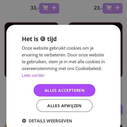
33
,-
23
,-
Het is 🍪 tijd
Onze website gebruikt cookies om je
ervaring te verbeteren. Door onze website
te gebruiken, stem je in met alle cookies in
overeenstemming met ons Cookiebeleid.
Lees verder
UITVERKOCHT
UITVERKOCHT
Taemin
Taemin
ALLES ACCEPTEREN
Guilty (Box Version)
Move-ing
ALLES AFWIJZEN
34
,-
26
,-
DETAILS WEERGEVEN