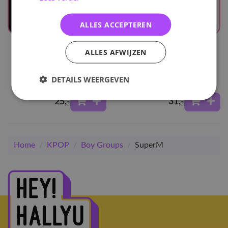
ALLES ACCEPTEREN
UITVERKOCHT
UITVERKOCHT
ALLES AFWIJZEN
SuperM
SuperM
SuperM (The 1st Mini
Super One: Vol. 1 - One
DETAILS WEERGEVEN
Album) - Baekhyun
25
,-
31
,-
Home
/
KPOP
/
Boy Groups
/
SuperM