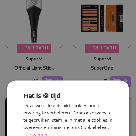
UITVERKOCHT
UITVERKOCHT
SuperM
SuperM
Official Light Stick
SuperOne
63
,-
7
,-
Het is 🍪 tijd
Onze website gebruikt cookies om je
ervaring te verbeteren. Door onze website
te gebruiken, stem je in met alle cookies in
overeenstemming met ons Cookiebeleid.
Lees verder