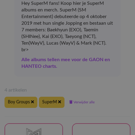
Hey SuperM fans! Koop hier je SuperM
albums en merch. SuperM (SM
Entertainment) debuteerde op 4 oktober
2019 met hun single Jopping en bestaan uit
7 members: Baekhyun (EXO), Taemin
(SHINee), Kai (EXO), Taeyong (NCT),
Ten(WayV), Lucas (WayV) & Mark (NCT).
br>
Alle albums tellen mee voor de GAON en
HANTEO charts.
4 artikelen
Boy Groups
SuperM
Verwijder alle