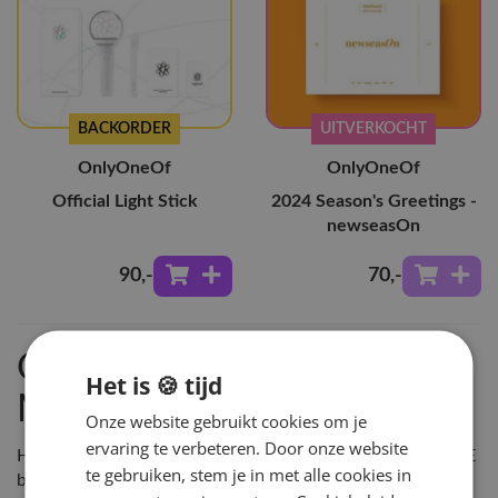
BACKORDER
UITVERKOCHT
OnlyOneOf
OnlyOneOf
Official Light Stick
2024 Season's Greetings -
newseasOn
90
,-
70
,-
Ontdek OnlyOneOf
Het is 🍪 tijd
Merchandise
Onze website gebruikt cookies om je
ervaring te verbeteren. Door onze website
Hey!Hallyu is de grootste leverancier van KPOP in NL & BE
te gebruiken, stem je in met alle cookies in
bestel OnlyOneOf Merchandise en vele andere KPOP