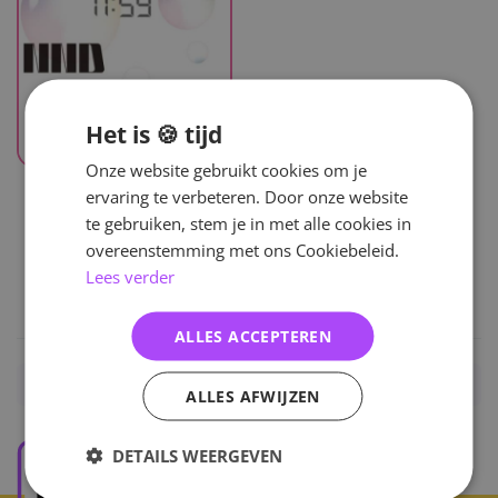
Het is 🍪 tijd
Onze website gebruikt cookies om je
UITVERKOCHT
ervaring te verbeteren. Door onze website
NND
te gebruiken, stem je in met alle cookies in
Wonder
overeenstemming met ons Cookiebeleid.
Lees verder
27
,-
ALLES ACCEPTEREN
Home
/
KPOP
/
Boy Groups
/
NND
ALLES AFWIJZEN
DETAILS WEERGEVEN