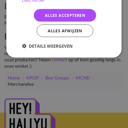
Laatste Releases
ALLES ACCEPTEREN
Blijf up-to-date met de laatste releases van MCND
Merchandise bij Hey!Hallyu.
ALLES AFWIJZEN
Exclusieve Merchandise
DETAILS WEERGEVEN
Verzamel exclusieve merchandise & de laatste Kpop
releases, exclusief beschikbaar bij Hey!Hallyu. Vragen over
onze producten? Neem
contact
op of kom gezellig langs in
onze winkel :)
Home
/
KPOP
/
Boy Groups
/
MCND
/
Merchandise