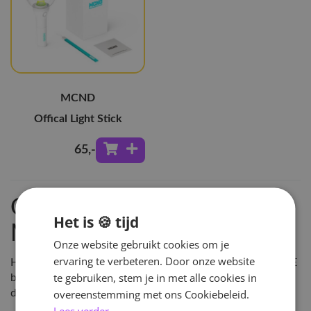
MCND
Offical Light Stick
65
,-
Ontdek MCND
Het is 🍪 tijd
Merchandise
Onze website gebruikt cookies om je
ervaring te verbeteren. Door onze website
Hey!Hallyu is de grootste leverancier van KPOP in NL & BE
te gebruiken, stem je in met alle cookies in
bestel MCND Merchandise en vele andere KPOP artikelen
overeenstemming met ons Cookiebeleid.
direct online of kom langs in onze winkel in Arnhem!
Lees verder