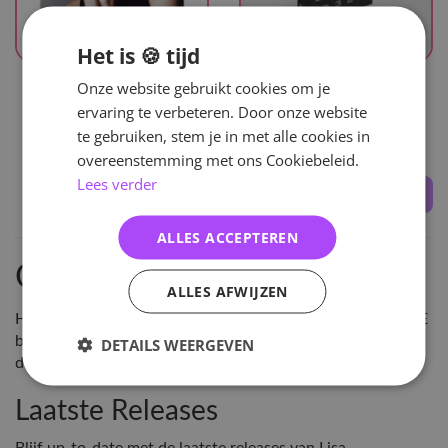
Het is 🍪 tijd
UITVERKOCHT
UITVERKOCHT
Onze website gebruikt cookies om je
Lisa
Lisa
ervaring te verbeteren. Door onze website
W Lisa - Magazine
0327 Photobook Vol.03 -
te gebruiken, stem je in met alle cookies in
Photobook
overeenstemming met ons Cookiebeleid.
Lees verder
23
,-
50
,50
ALLES ACCEPTEREN
Ontdek Lisa Merchandise
ALLES AFWIJZEN
Hey!Hallyu is de grootste leverancier van KPOP in NL & BE
bestel Lisa Merchandise en vele andere KPOP artikelen
DETAILS WEERGEVEN
direct online of kom langs in onze winkel in Arnhem!
Laatste Releases