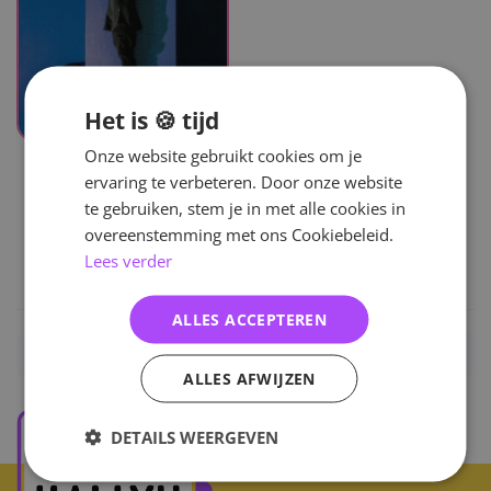
Het is 🍪 tijd
UITVERKOCHT
Onze website gebruikt cookies om je
ervaring te verbeteren. Door onze website
Lil Boi
te gebruiken, stem je in met alle cookies in
Vol.1 [Meantime]
overeenstemming met ons Cookiebeleid.
Lees verder
27
,-
ALLES ACCEPTEREN
Home
/
KPOP
/
Solo
/
Lil Boi
/
Albums
ALLES AFWIJZEN
DETAILS WEERGEVEN