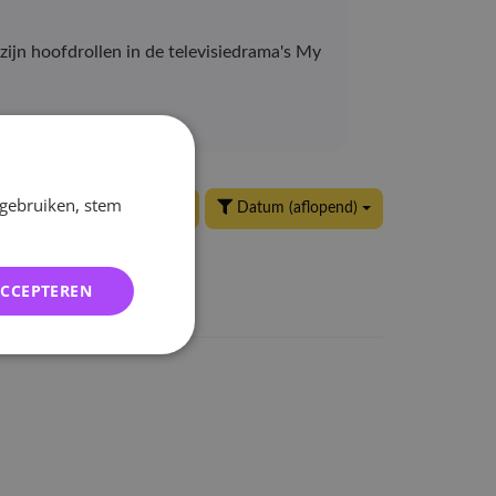
zijn hoofdrollen in de televisiedrama's My
 gebruiken, stem
24 per pagina
Datum (aflopend)
ACCEPTEREN