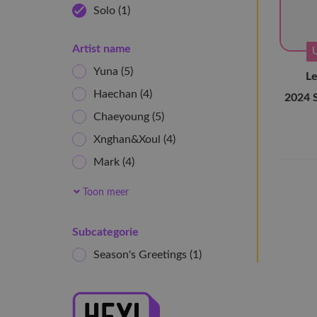
Solo
(1)
Artist name
Yuna
(5)
L
Haechan
(4)
2024 S
Chaeyoung
(5)
Xnghan&Xoul
(4)
Mark
(4)
Yeji
(5)
Toon meer
Doh Kyung Soo
(3)
Younha
(4)
Subcategorie
YUTA
(4)
Season's Greetings
(1)
Chanyeol
(8)
JAEHYUN
(4)