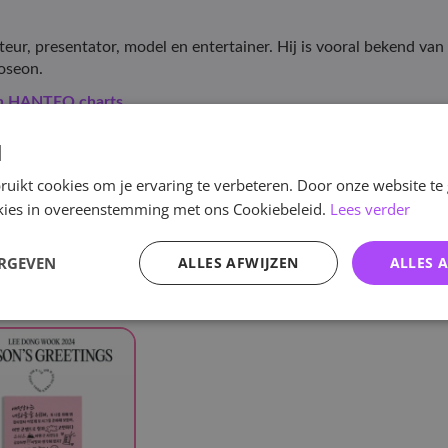
r, presentator, model en entertainer. Hij is vooral bekend van 
Joseon.
en HANTEO charts.
d
uikt cookies om je ervaring te verbeteren. Door onze website te
e
/
KPOP
/
Solo
/
Lee Dong Wook
ookies in overeenstemming met ons Cookiebeleid.
Lees verder
elen
Lee Dong Wook
Verwijder alle
ERGEVEN
ALLES AFWIJZEN
ALLES 