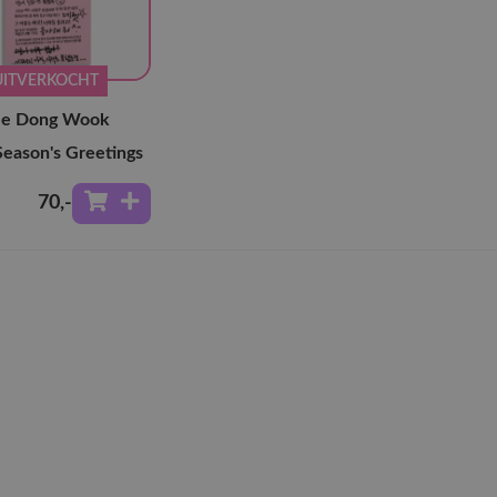
UITVERKOCHT
ee Dong Wook
eason's Greetings
70
,-