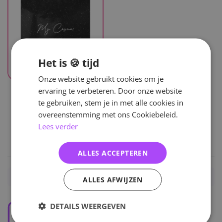
Het is 🍪 tijd
Onze website gebruikt cookies om je
UITVERKOCHT
ervaring te verbeteren. Door onze website
Lee Byeong Chan
te gebruiken, stem je in met alle cookies in
My Cosmos
overeenstemming met ons Cookiebeleid.
Lees verder
26
,-
ALLES ACCEPTEREN
Home
/
KPOP
/
Solo
/
Lee Byeong Chan
/
Albums
ALLES AFWIJZEN
DETAILS WEERGEVEN