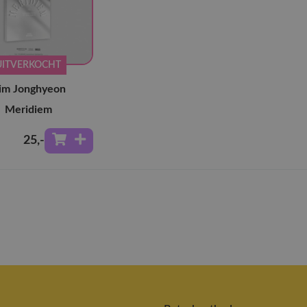
UITVERKOCHT
im Jonghyeon
Meridiem
25
,-