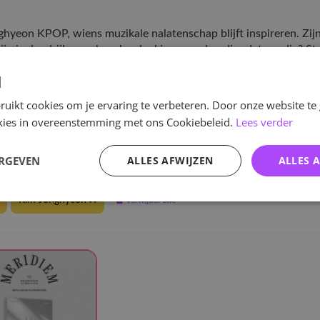
ghyeon KPOP, wiens muzikale nalatenschap blijft inspireren. Zij
ijn invloedrijke werk en herdenkingsmerchandise. Iets nodig? St
GAON en HANTEO charts.
d
en HANTEO charts.
uikt cookies om je ervaring te verbeteren. Door onze website te
ookies in overeenstemming met ons Cookiebeleid.
Lees verder
e
/
KPOP
/
Solo
/
Kim Jonghyeon
ERGEVEN
ALLES AFWIJZEN
ALLES 
elen
Kim Jonghyeon
Verwijder alle