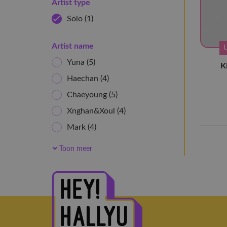
Artist type
Solo
(1)
Artist name
Yuna
(5)
K
Haechan
(4)
Chaeyoung
(5)
Xnghan&Xoul
(4)
Mark
(4)
Yeji
(5)
Toon meer
Doh Kyung Soo
(3)
Younha
(4)
YUTA
(4)
Chanyeol
(8)
JAEHYUN
(4)