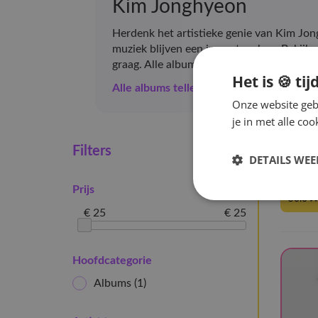
Kim Jonghyeon
Herdenk het artistieke genie van Kim Jon
muziek blijven een impact maken. Bekijk z
graag. Alle albums zijn geldig voor de 
Het is 🍪 tij
Alle albums tellen mee voor de GAON 
Onze website gebr
je in met alle c
Hom
Filters
DETAILS WE
1 artik
Prijs
Solo
€ 25
€ 25
Hoofdcategorie
Albums
(1)