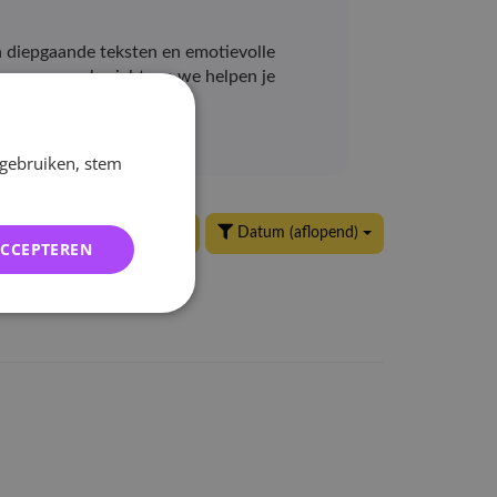
n diepgaande teksten en emotievolle
uur ons een bericht, en we helpen je
 gebruiken, stem
24 per pagina
Datum (aflopend)
ACCEPTEREN