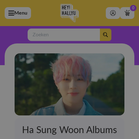
0
Menu
bmenu (Artiesten)
ubmenu (Merchandise)
Zoeken
bmenu (Exclusive)
bmenu (Winkel)
Ha Sung Woon Albums