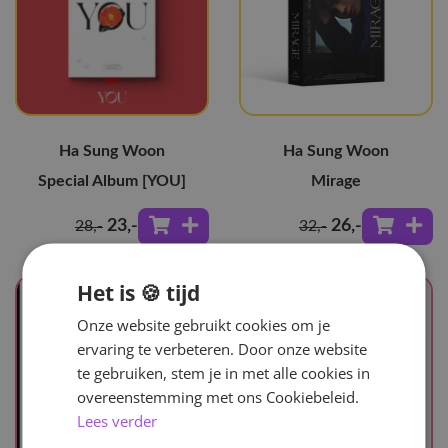
Ha Sung Woon
Ha Sung Woon
Special Album [YOU]
Mirage
23
,-
26
,-
28
,-
32
,-
Het is 🍪 tijd
Onze website gebruikt cookies om je
ervaring te verbeteren. Door onze website
te gebruiken, stem je in met alle cookies in
overeenstemming met ons Cookiebeleid.
Lees verder