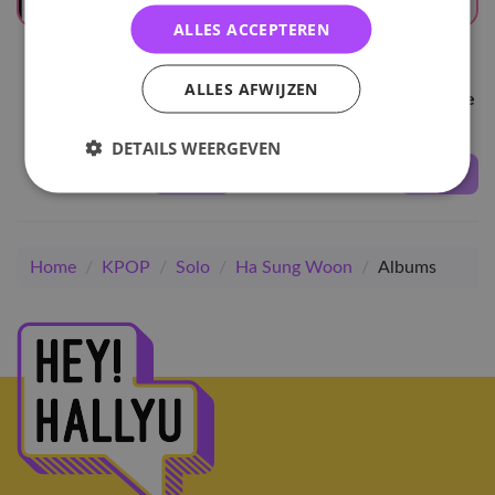
ALLES ACCEPTEREN
UITVERKOCHT
UITVERKOCHT
Ha Sung Woon
Ha Sung Woon
ALLES AFWIJZEN
Strange World - Jewel
Select Shop - Bitter - Blue
case ver.
DETAILS WEERGEVEN
26
,-
30
,-
Home
/
KPOP
/
Solo
/
Ha Sung Woon
/
Albums