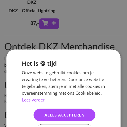
DKZ
DKZ - Official Lightring
87
,-
Ontdek DKZ Merchandise
Hey!Hallyu is de grootste leverancier van KPOP in NL & BE
Het is 🍪 tijd
bestel DKZ Merchandise en vele andere KPOP artikelen
direct online of kom langs in onze winkel in Arnhem!
Onze website gebruikt cookies om je
ervaring te verbeteren. Door onze website
Laatste Releases
te gebruiken, stem je in met alle cookies in
overeenstemming met ons Cookiebeleid.
Blijf up-to-date met de laatste releases van DKZ
Lees verder
Merchandise bij Hey!Hallyu.
Exclusieve Merchandise
ALLES ACCEPTEREN
Verzamel exclusieve merchandise & de laatste Kpop