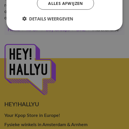
ALLES AFWIJZEN
releases, exclusief beschikbaar bij Hey!Hallyu. Vragen over
onze producten? Neem
contact
op of kom gezellig langs in
onze winkel :)
DETAILS WEERGEVEN
Home
/
KPOP
/
Boy Groups
/
DKZ
/
Merchandise
HEY!HALLYU
Your Kpop Store in Europe!
Fysieke winkels in Amsterdam & Arnhem