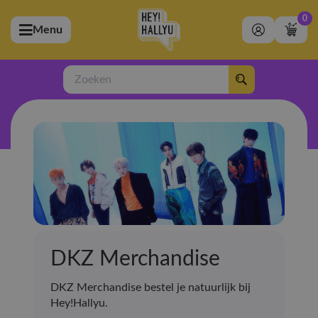
0
Menu
bmenu (Artiesten)
ubmenu (Merchandise)
Zoeken
bmenu (Exclusive)
bmenu (Winkel)
DKZ Merchandise
DKZ Merchandise bestel je natuurlijk bij
Hey!Hallyu.