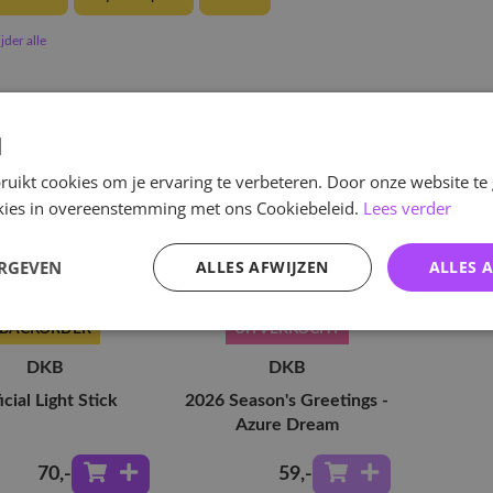
der alle
d
uikt cookies om je ervaring te verbeteren. Door onze website te
ookies in overeenstemming met ons Cookiebeleid.
Lees verder
ERGEVEN
ALLES AFWIJZEN
ALLES 
BACKORDER
UITVERKOCHT
DKB
DKB
icial Light Stick
2026 Season's Greetings -
Azure Dream
70
,-
59
,-