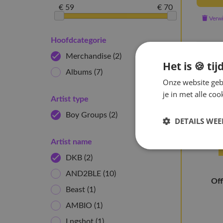
€ 59
€ 70
Verwij
Hoofdcategorie
Merchandise
(2)
Het is 🍪 tij
Albums
(7)
Onze website gebr
je in met alle c
Artist type
Boy Groups
(2)
DETAILS WE
Artist name
DKB
(2)
AND2BLE
(10)
Off
Beast
(1)
AMBIO
(1)
Lngshot
(1)