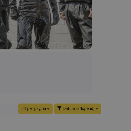
24 per pagina
Datum (aflopend)