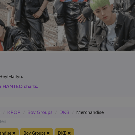
Hey!Hallyu.
en HANTEO charts.
e
/
KPOP
/
Boy Groups
/
DKB
/
Merchandise
elen
andise
Boy Groups
DKB