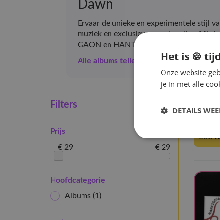
Dawn
Ervaar de unieke en experimentele stijl
muziek en exclusieve merchandise. Mis je 
GAON en HANTEO charts.
Het is 🍪 tij
Alle albums tellen mee voor de GAON 
Onze website gebr
je in met alle c
Hom
Filters
DETAILS WE
1 artik
Prijs
Solo
€ 29
€ 29
Hoofdcategorie
Albums
(1)