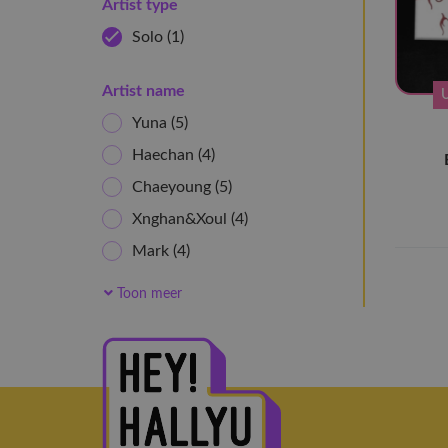
Artist type
Solo
(1)
Artist name
Yuna
(5)
Haechan
(4)
Chaeyoung
(5)
Xnghan&Xoul
(4)
Mark
(4)
Yeji
(5)
Toon meer
Doh Kyung Soo
(3)
Younha
(4)
YUTA
(4)
Chanyeol
(8)
JAEHYUN
(4)