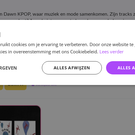
 van Dawn KPOP, waar muziek en mode samenkomen. Zijn tracks zi
een product? Aarzel niet om ons te benaderen, we helpen je graa
d
en HANTEO charts.
uikt cookies om je ervaring te verbeteren. Door onze website te
ookies in overeenstemming met ons Cookiebeleid.
Lees verder
e
/
KPOP
/
Solo
/
Dawn
ERGEVEN
ALLES AFWIJZEN
ALLES 
elen
Dawn
Verwijder alle