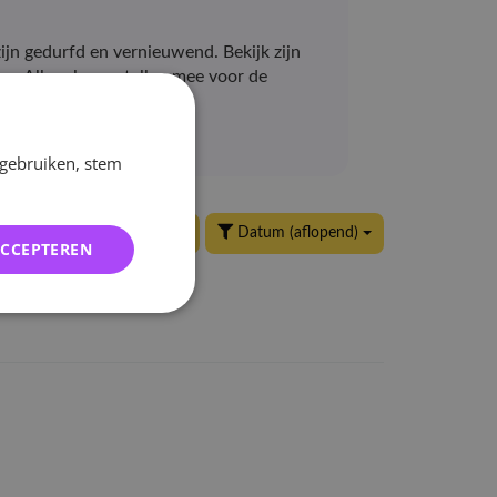
jn gedurfd en vernieuwend. Bekijk zijn
g. Alle releases tellen mee voor de
 gebruiken, stem
24 per pagina
Datum (aflopend)
ACCEPTEREN