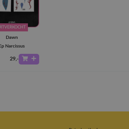
UITVERKOCHT
Dawn
Ep Narcissus
29
,-