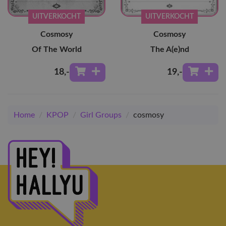
UITVERKOCHT
UITVERKOCHT
Cosmosy
Cosmosy
Of The World
The A(e)nd
18
,-
19
,-
Home
/
KPOP
/
Girl Groups
/
cosmosy