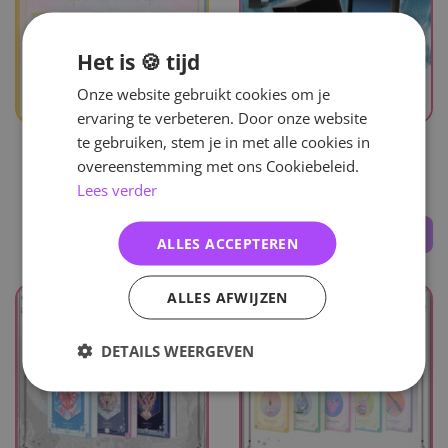
Het is 🍪 tijd
Onze website gebruikt cookies om je
ervaring te verbeteren. Door onze website
UITVERKOCHT
te gebruiken, stem je in met alle cookies in
Cosmosy
Cosmosy
overeenstemming met ons Cookiebeleid.
Lees verder
the a(e)nd - Photobook
Of The World - Incense
25
,-
38
,-
ALLES ACCEPTEREN
ALLES AFWIJZEN
DETAILS WEERGEVEN