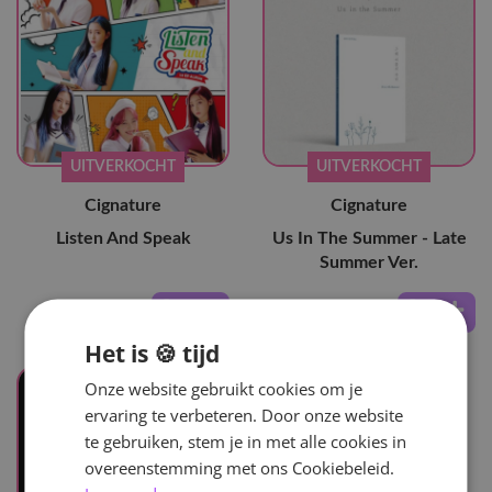
UITVERKOCHT
UITVERKOCHT
Cignature
Cignature
Listen And Speak
Us In The Summer - Late
Summer Ver.
24
,-
29
,-
Het is 🍪 tijd
Onze website gebruikt cookies om je
ervaring te verbeteren. Door onze website
te gebruiken, stem je in met alle cookies in
overeenstemming met ons Cookiebeleid.