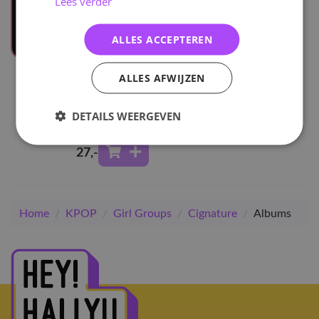
Lees verder
ALLES ACCEPTEREN
UITVERKOCHT
ALLES AFWIJZEN
Cignature
Dear Diary Moment -
DETAILS WEERGEVEN
Answer
27
,-
Home
/
KPOP
/
Girl Groups
/
Cignature
/
Albums