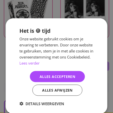
Het is 🍪 tijd
Onze website gebruikt cookies om je
UITVERKOCHT
UITVERKOCHT
ervaring te verbeteren. Door onze website
Bobby
Bobby
te gebruiken, stem je in met alle cookies in
Sir. Robert
S.i.r (Poca Album)
overeenstemming met ons Cookiebeleid.
Lees verder
29
,-
25
,-
ALLES ACCEPTEREN
Home
/
KPOP
/
Solo
/
Bobby
/
Albums
ALLES AFWIJZEN
DETAILS WEERGEVEN