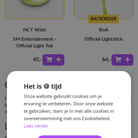
BACKORDER
NCT Wish
BoA
SM Entertainment -
Official Lightstick
Official Light Tok
45
,-
64
,-
Ontdek BoA Merchandise
Het is 🍪 tijd
Onze website gebruikt cookies om je
Hey!Hallyu is de grootste leverancier van KPOP in NL & BE
ervaring te verbeteren. Door onze website
bestel BoA Merchandise en vele andere KPOP artikelen
te gebruiken, stem je in met alle cookies in
direct online of kom langs in onze winkel in Arnhem!
overeenstemming met ons Cookiebeleid.
Lees verder
Laatste Releases