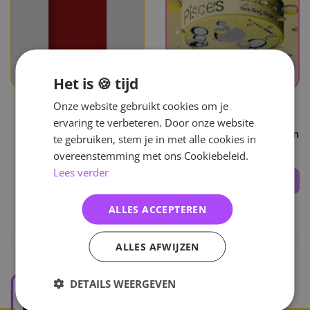
Het is 🍪 tijd
UITVERKOCHT
Onze website gebruikt cookies om je
Baek Yerin
Baek Yerin
ervaring te verbeteren. Door onze website
Flash And Core
Yerin - Baek - Pisce:s - Sun
te gebruiken, stem je in met alle cookies in
Damage Discolored
overeenstemming met ons Cookiebeleid.
Lees verder
32
,-
29
,-
37
,-
ALLES ACCEPTEREN
Home
/
KPOP
/
Solo
/
Baek Yerin
/
Albums
ALLES AFWIJZEN
DETAILS WEERGEVEN