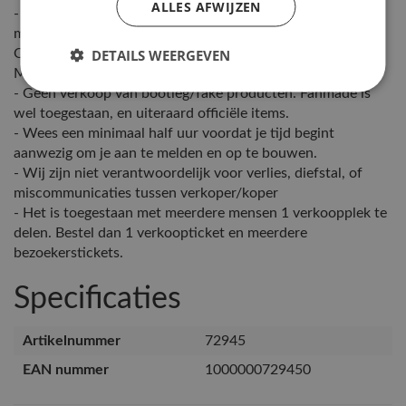
ALLES AFWIJZEN
- Je kan je aanmelden als verkoper voor de ochtend en de
middag ronde:
DETAILS WEERGEVEN
Ochtend: 11:00 - 13:00
Middag: 14:00 - 16:00
- Geen verkoop van bootleg/fake producten. Fanmade is
wel toegestaan, en uiteraard officiële items.
- Wees een minimaal half uur voordat je tijd begint
aanwezig om je aan te melden en op te bouwen.
- Wij zijn niet verantwoordelijk voor verlies, diefstal, of
miscommunicaties tussen verkoper/koper
- Het is toegestaan met meerdere mensen 1 verkoopplek te
delen. Bestel dan 1 verkoopticket en meerdere
bezoekerstickets.
Specificaties
Artikelnummer
72945
EAN nummer
1000000729450