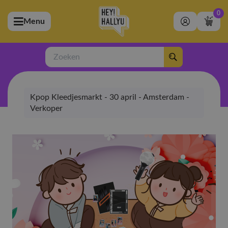
0
Menu
bmenu (Artiesten)
ubmenu (Merchandise)
Zoeken
bmenu (Exclusive)
Kpop Kleedjesmarkt - 30 april - Amsterdam -
bmenu (Winkel)
Verkoper