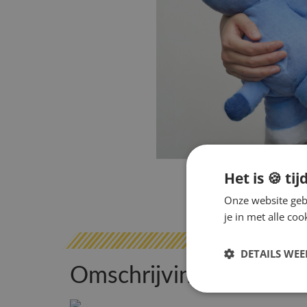
Het is 🍪 tij
Onze website gebr
je in met alle c
DETAILS WE
Omschrijving