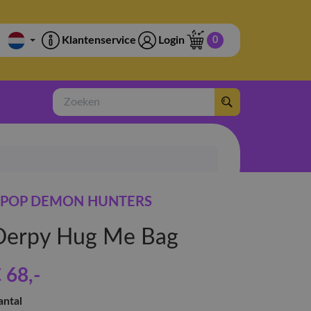
Klantenservice
Login
0
Zoeken
POP DEMON HUNTERS
Derpy Hug Me Bag
 68
,-
antal