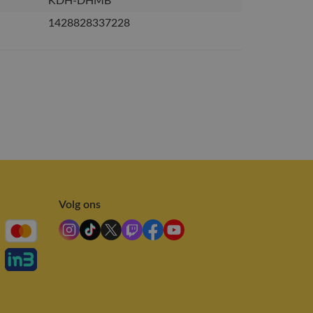
KDH-DHMB
1428828337228
Volg ons