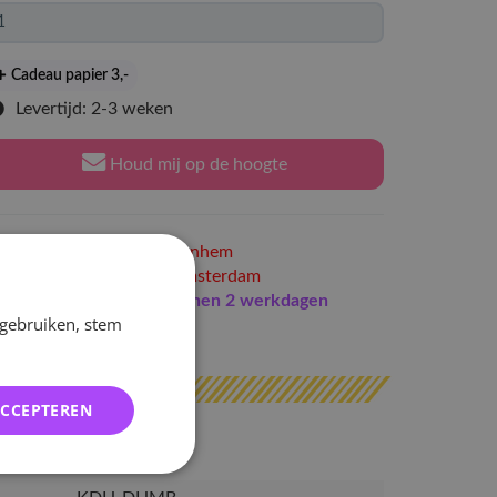
Cadeau papier 3
,-
Levertijd: 2-3 weken
Houd mij op de hoogte
Niet op voorraad
in Arnhem
Niet op voorraad
in Amsterdam
Indien op voorraad
binnen 2 werkdagen
 gebruiken, stem
erzonden
ACCEPTEREN