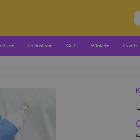
ndise
Exclusive
SALE
Winkel
Events
K
€
A