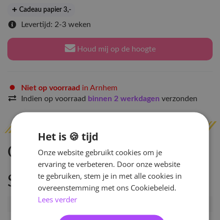
Cadeau papier 3
,-
Levertijd: 2-3 weken
Houd mij op de hoogte
Niet op voorraad
in Arnhem
Indien op voorraad
binnen 2 werkdagen
verzonden
Het is 🍪 tijd
Omschrijving
Onze website gebruikt cookies om je
ervaring te verbeteren. Door onze website
te gebruiken, stem je in met alle cookies in
Specificaties
overeenstemming met ons Cookiebeleid.
Lees verder
Artikelnummer
KOL-224-KEY