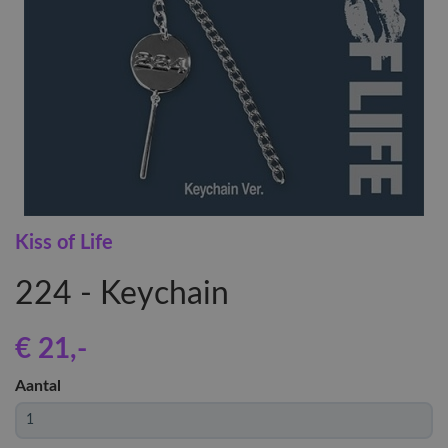
Kiss of Life
224 - Keychain
€ 21
,-
Aantal