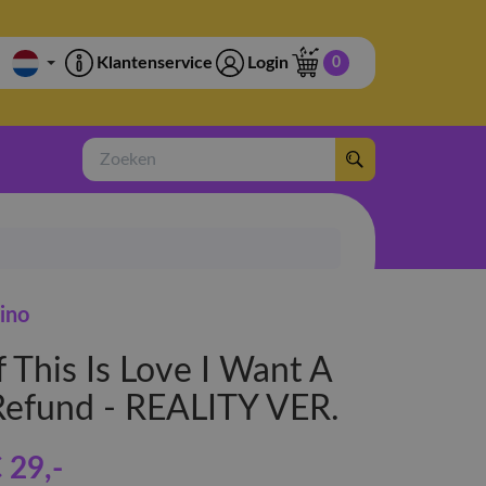
Klantenservice
Login
0
Zoeken
ino
f This Is Love I Want A
Refund - REALITY VER.
 29
,-