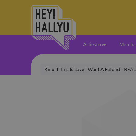
Artiesten
Mercha
Kino If This Is Love I Want A Refund - REA