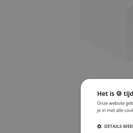
Het is 🍪 tij
Onze website gebr
je in met alle c
DETAILS WE