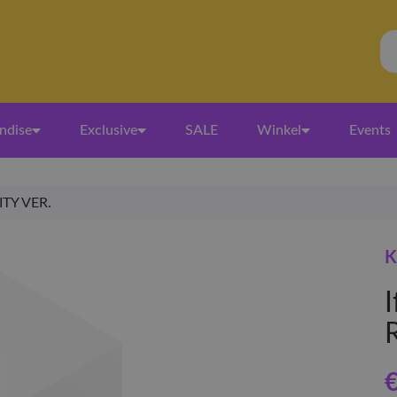
ndise
Exclusive
SALE
Winkel
Events
LITY VER.
K
I
€