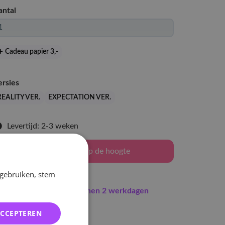
antal
Cadeau papier 3
,-
ersies
REALITY VER.
EXPECTATION VER.
Levertijd: 2-3 weken
Houd mij op de hoogte
 gebruiken, stem
Indien op voorraad
binnen 2 werkdagen
erzonden
ACCEPTEREN