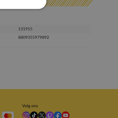
131915
8809355979892
Volg ons