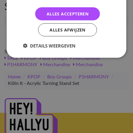
Specificaties
ALLES ACCEPTEREN
Artikelnummer
128727
ALLES AFWIJZEN
EAN nummer
8809895355026
DETAILS WEERGEVEN
Shop meer
SALE
KPOP
Boy Groups
Merchandise
P1HARMONY
Merchandise
Merchandise
Home
/
KPOP
/
Boy Groups
/
P1HARMONY
/
Killin It - Acrylic Turning Stand Set