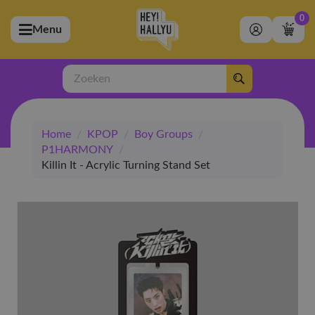
0
Menu
bmenu (Artiesten)
ubmenu (Merchandise)
Zoeken
bmenu (Exclusive)
Home
/
KPOP
/
Boy Groups
/
bmenu (Winkel)
P1HARMONY
/
Killin It - Acrylic Turning Stand Set