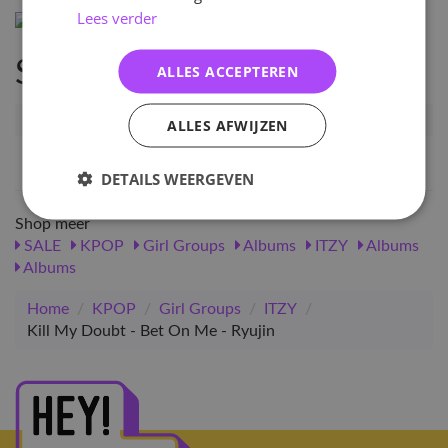
Lees verder
Specificaties
ALLES ACCEPTEREN
Artikelnummer
ITZ-KMD-BOM-RYU
ALLES AFWIJZEN
EAN nummer
2445344349879
DETAILS WEERGEVEN
Shop meer
SALE
KPOP
Girl Groups
Albums
ITZY
Albums
Albums
Home
/
KPOP
/
Girl Groups
/
ITZY
/
Kill My Doubt - Bet On Me - Ryujin