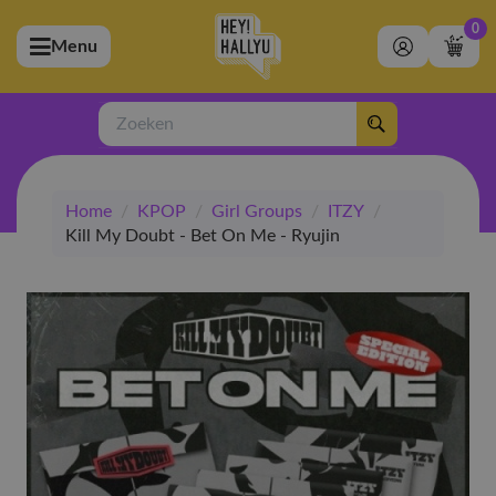
0
Menu
bmenu (Artiesten)
ubmenu (Merchandise)
Zoeken
bmenu (Exclusive)
Home
/
KPOP
/
Girl Groups
/
ITZY
/
bmenu (Winkel)
Kill My Doubt - Bet On Me - Ryujin