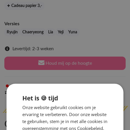
Cadeau papier 3
,-
Versies
Ryujin
Chaeryeong
Lia
Yeji
Yuna
Levertijd: 2-3 weken
Houd mij op de hoogte
Niet op voorraad
in Arnhem
Indien op voorraad
binnen 2 werkdagen
verzonden
Het is 🍪 tijd
Onze website gebruikt cookies om je
ervaring te verbeteren. Door onze website
te gebruiken, stem je in met alle cookies in
Omschrijving
overeenstemming met ons Cookiebeleid.