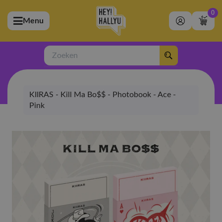
0
Menu
bmenu (Artiesten)
ubmenu (Merchandise)
Zoeken
bmenu (Exclusive)
KIIRAS - Kill Ma Bo$$ - Photobook - Ace -
bmenu (Winkel)
Pink