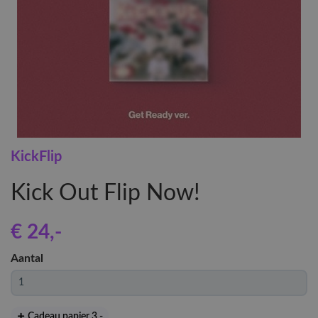
KickFlip
Kick Out Flip Now!
€ 24
,-
Aantal
Cadeau papier 3
,-