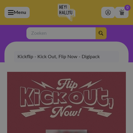
0
Menu
bmenu (Artiesten)
ubmenu (Merchandise)
Zoeken
bmenu (Exclusive)
Kickflip - Kick Out, Flip Now - Digipack
bmenu (Winkel)