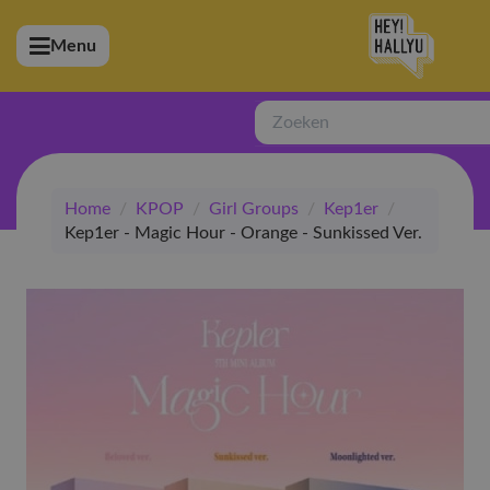
Menu
bmenu (Artiesten)
ubmenu (Merchandise)
Zoeken
bmenu (Exclusive)
Home
/
KPOP
/
Girl Groups
/
Kep1er
/
bmenu (Winkel)
Kep1er - Magic Hour - Orange - Sunkissed Ver.