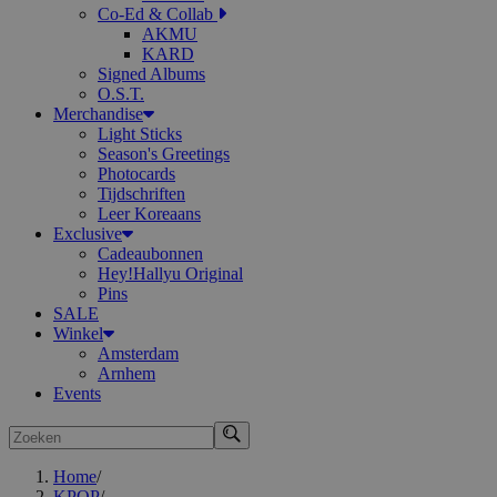
Co-Ed & Collab
AKMU
KARD
Signed Albums
O.S.T.
Merchandise
Light Sticks
Season's Greetings
Photocards
Tijdschriften
Leer Koreaans
Exclusive
Cadeaubonnen
Hey!Hallyu Original
Pins
SALE
Winkel
Amsterdam
Arnhem
Events
Zoeken
Home
/
KPOP
/