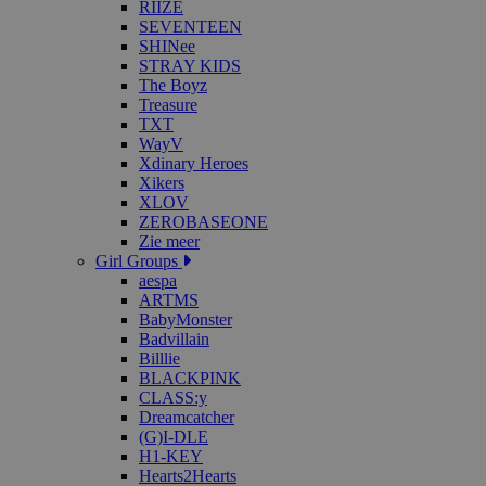
RIIZE
SEVENTEEN
SHINee
STRAY KIDS
The Boyz
Treasure
TXT
WayV
Xdinary Heroes
Xikers
XLOV
ZEROBASEONE
Zie meer
Girl Groups
aespa
ARTMS
BabyMonster
Badvillain
Billlie
BLACKPINK
CLASS:y
Dreamcatcher
(G)I-DLE
H1-KEY
Hearts2Hearts