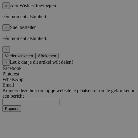
Aan Wishlist toevoegen
×
één moment alstublieft.
Snel bestellen
×
één moment alstublieft.
×
Verder winkelen
Afrekenen
Leuk dat je dit artikel wilt delen!
×
Facebook
Pinterest
WhatsApp
Email
Kopieer deze link om op je website te plaatsen of om te gebruiken in
een bericht
Kopieer
Artiesten
Boy Groups
AHOF
ATEEZ