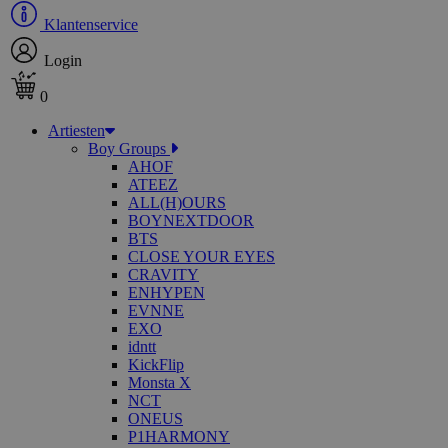
Klantenservice
Login
0
Artiesten
Boy Groups
AHOF
ATEEZ
ALL(H)OURS
BOYNEXTDOOR
BTS
CLOSE YOUR EYES
CRAVITY
ENHYPEN
EVNNE
EXO
idntt
KickFlip
Monsta X
NCT
ONEUS
P1HARMONY