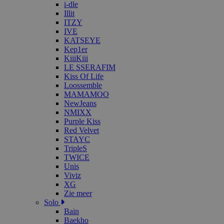
i-dle
Illit
ITZY
IVE
KATSEYE
Kep1er
KiiiKiii
LE SSERAFIM
Kiss Of Life
Loossemble
MAMAMOO
NewJeans
NMIXX
Purple Kiss
Red Velvet
STAYC
TripleS
TWICE
Unis
Viviz
XG
Zie meer
Solo
Bain
Baekho