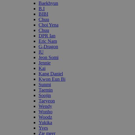
Baekhyun
B.I
BIBI
Chuu
Choi Yena
Chuu
DPR Ian
Eric Nam
G-Dragon
IU
Jeon Somi
Jennie
Kai
Kang Daniel
Kwon Eun Bi
Sunmi
Taemin
Soojin
Taeyeon
Wendy
Wonho
Woodz
Yukika
Yves
Zie meer