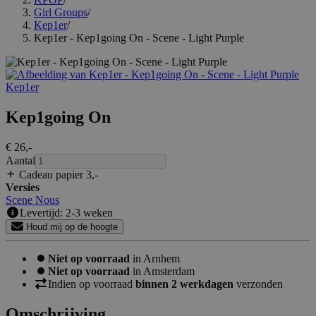
Girl Groups
/
Kep1er
/
Kep1er - Kep1going On - Scene - Light Purple
Kep1er
Kep1going On
€ 26
,-
Aantal
Cadeau papier 3
,-
Versies
Scene
Nous
Levertijd: 2-3 weken
Houd mij op de hoogte
Niet op voorraad
in Arnhem
Niet op voorraad
in Amsterdam
Indien op voorraad
binnen 2 werkdagen
verzonden
Omschrijving