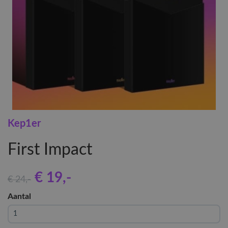
Kep1er
First Impact
€ 19
,-
€ 24
,-
Aantal