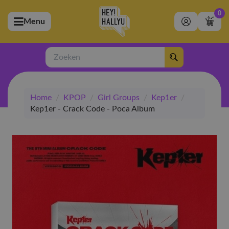
0
Menu
bmenu (Artiesten)
ubmenu (Merchandise)
Zoeken
bmenu (Exclusive)
Home
/
KPOP
/
Girl Groups
/
Kep1er
/
bmenu (Winkel)
Kep1er - Crack Code - Poca Album